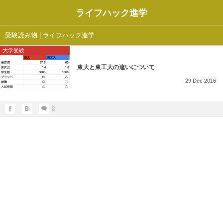
ライフハック進学
受験読み物 | ライフハック進学
大学受験
東大と東工大の違いについて
29
Dec
2016
2