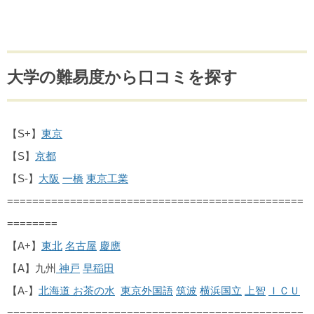
大学の難易度から口コミを探す
【S+】
東京
【S】
京都
【S-】
大阪
一橋
東京工業
===============================================
========
【A+】
東北
名古屋
慶應
【A】九州
神戸
早稲田
【A-】
北海道
お茶の水
東京外国語
筑波
横浜国立
上智
ＩＣＵ
===============================================