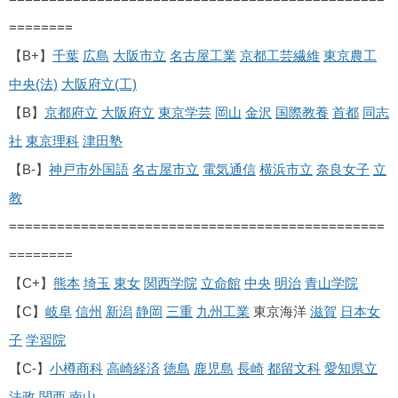
========
【B+】
千葉
広島
大阪市立
名古屋工業
京都工芸繊維
東京農工
中央(法)
大阪府立(工)
【B】
京都府立
大阪府立
東京学芸
岡山
金沢
国際教養
首都
同志
社
東京理科
津田塾
【B-】
神戸市外国語
名古屋市立
電気通信
横浜市立
奈良女子
立
教
===============================================
========
【C+】
熊本
埼玉
東女
関西学院
立命館
中央
明治
青山学院
【C】
岐阜
信州
新潟
静岡
三重
九州工業
東京海洋
滋賀
日本女
子
学習院
【C-】
小樽商科
高崎経済
徳島
鹿児島
長崎
都留文科
愛知県立
法政
関西
南山