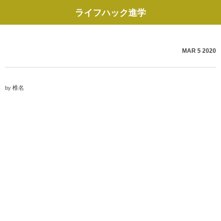
ライフハック進学
MAR
5
2020
椎名
by