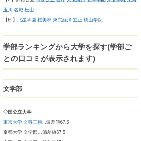
玉川
名城
松山
【E-】
北星学園
桜美林
東京経済
立正
桃山学院
学部ランキングから大学を探す(学部ご
との口コミが表示されます)
文学部
◇国公立大学
東京大学 文科三類.
..偏差値67.5
京都大学 文学部…偏差値67.5