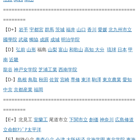
===============================================
========
【D+】
岩手
宇都宮
群馬
茨城
福井
山口
香川
愛媛
北九州市立
國學院
武蔵
獨協
成蹊
成城
明治学院
【D】
弘前
山形
福島
山梨
富山
和歌山
高知
大分
琉球
日本
甲
南
近畿
龍谷
神戸女学院
芝浦工業
西南学院
【D-】
島根
鳥取
秋田
佐賀
宮崎
専修
東洋
駒澤
東京農業
愛知
中京
京都産業
福岡
===============================================
========
【E+】北見工
室蘭工
尾道市立
下関市立
創価
神奈川
広島修道
立命館ｱｼﾞｱ太平洋
【E】釧路公立
青森公立
会津
大阪経済
北海学園
東北学院
東海