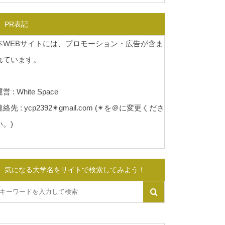
PR表記
本WEBサイトには、プロモーション・広告が含ま
れています。
営 : White Space
連絡先 : ycp2392✴︎gmail.com (✴︎を＠に変更くださ
い。)
気になる大学名をサイトで検索してみよう！