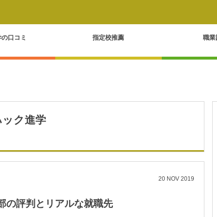
学の口コミ
指定校推薦
職業
ハック進学
20
NOV
2019
部の評判とリアルな就職先