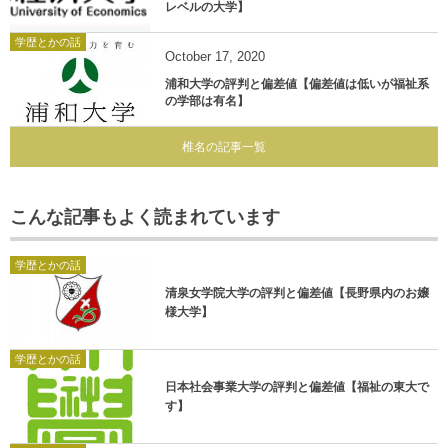
レベルの大学】
学歴とかの話
October
17
,
2020
浦和大学の評判と偏差値【偏差値は低いが福祉系
の学部は有名】
椎名の記事一覧
こんな記事もよく読まれています
学歴とかの話
清泉女学院大学の評判と偏差値【長野県内のお嬢
様大学】
学歴とかの話
日本社会事業大学の評判と偏差値【福祉の東大で
す】