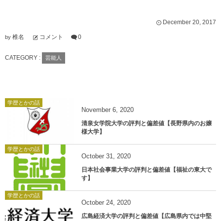
December
20
,
2017
椎名
コメント
0
by
CATEGORY :
芸能人
学歴とかの話
November
6
,
2020
清泉女学院大学の評判と偏差値【長野県内のお嬢
様大学】
学歴とかの話
October
31
,
2020
日本社会事業大学の評判と偏差値【福祉の東大で
す】
学歴とかの話
October
24
,
2020
広島経済大学の評判と偏差値【広島県内では中堅