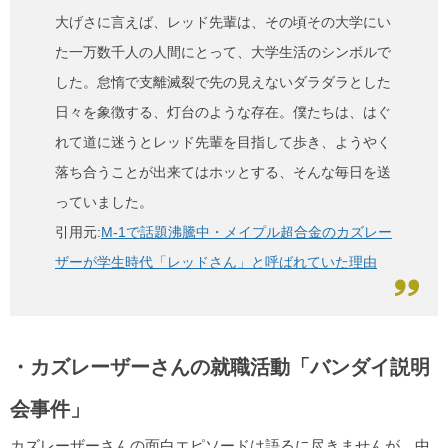
大げさに言えば、レッド先輩は、その頃その大学にい
た一万数千人の人間にとって、大学生活のシンボルで
した。怠惰で支離滅裂で先の見えないダラダラとした
日々を象徴する、灯台のような存在。僕たちは、はぐ
れて道に迷うとレッド先輩を目指して歩き、ようやく
落ち合うことが出来てはホッとする、そんな毎日を送
っていました。
引用元:
M-1で話題沸騰中・メイプル超合金のカズレー
ザーが学生時代「レッドさん」と呼ばれていた理由
・カズレーザーさんの就職活動「バンダイ説明
会事件」
カズレーザーさんの面白エピソードは語るに尽きませんが、中