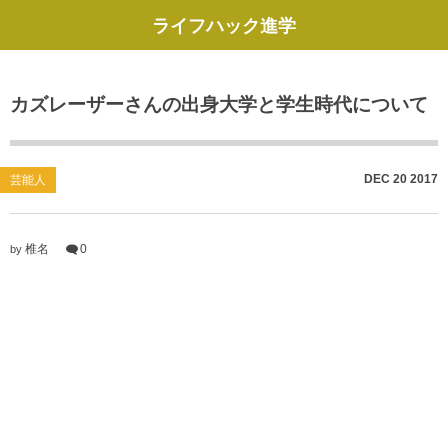
ライフハック進学
カズレーザーさんの出身大学と学生時代について
DEC
20
2017
芸能人
椎名
0
by