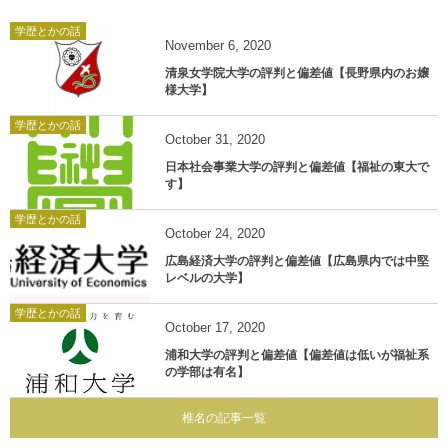
学歴とかの話
November
6
,
2020
清泉女学院大学の評判と偏差値【長野県内のお嬢
様大学】
学歴とかの話
October
31
,
2020
日本社会事業大学の評判と偏差値【福祉の東大で
す】
学歴とかの話
October
24
,
2020
広島経済大学の評判と偏差値【広島県内では中堅
レベルの大学】
学歴とかの話
October
17
,
2020
浦和大学の評判と偏差値【偏差値は低いが福祉系
の学部は有名】
椎名の記事一覧