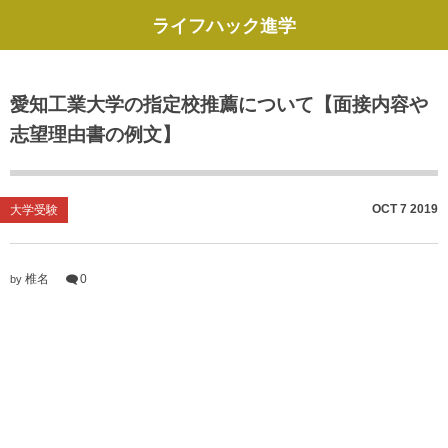
ライフハック進学
愛知工業大学の指定校推薦について【面接内容や
志望理由書の例文】
OCT
7
2019
大学受験
椎名
0
by