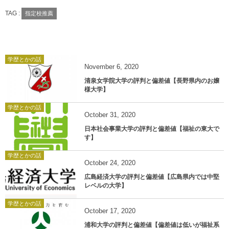
TAG :
指定校推薦
学歴とかの話
November
6
,
2020
清泉女学院大学の評判と偏差値【長野県内のお嬢
様大学】
学歴とかの話
October
31
,
2020
日本社会事業大学の評判と偏差値【福祉の東大で
す】
学歴とかの話
October
24
,
2020
広島経済大学の評判と偏差値【広島県内では中堅
レベルの大学】
学歴とかの話
October
17
,
2020
浦和大学の評判と偏差値【偏差値は低いが福祉系