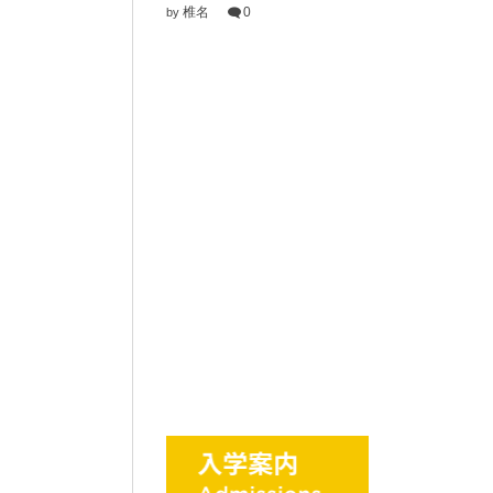
椎名
0
by