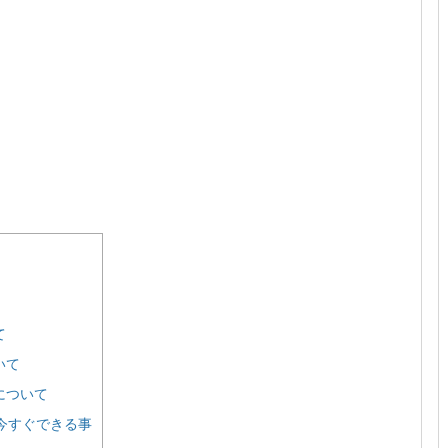
て
いて
について
今すぐできる事