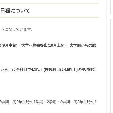
の日程について
ようになっています。
(9月中旬)→大学へ願書提出(10月上旬)→大学側からの結
るためには
全科目で4.1以上(理数科目は4.5以上)の平均評定
3学期、高2年生時の1学期・2学期・3学期、高3年生時の1