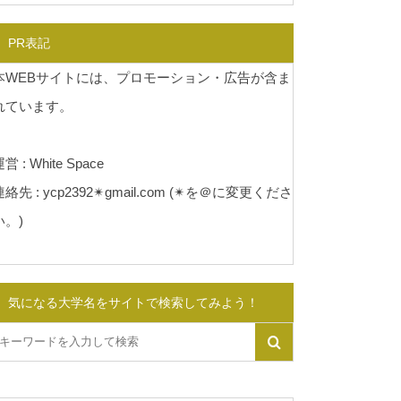
PR表記
本WEBサイトには、プロモーション・広告が含ま
れています。
営 : White Space
連絡先 : ycp2392✴︎gmail.com (✴︎を＠に変更くださ
い。)
気になる大学名をサイトで検索してみよう！