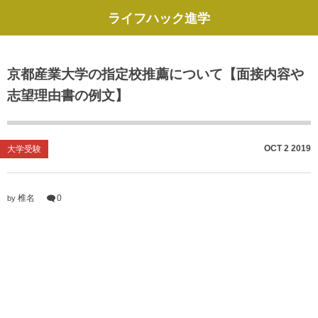
ライフハック進学
京都産業大学の指定校推薦について【面接内容や
志望理由書の例文】
OCT
2
2019
大学受験
椎名
0
by