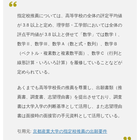
指定校推薦については、高等学校の全体の評定平均値
が 3.8 以上と定め、理学部・工学部においては全体の
評点平均値が 3.8 以上と併せて「数学」では数学Ⅰ、
数学Ⅱ、数学Ⅲ、数学Ａ（数と式・数列）、数学Ｂ
（ベクトル・複素数と複素数平面）、数学Ｃ（行列と
線形計算・いろいろ計算）を履修していることなどが
定められている。
あくまでも高等学校長の推薦を尊重し、出願書類（推
薦書、調査書、志望理由書）を提出させており、調査
書は大学入学の判断基準として活用し、また志望理由
書は面接時の面接官の手元資料として活用している。
引用元:
京都産業大学の指定校推薦の出願要件