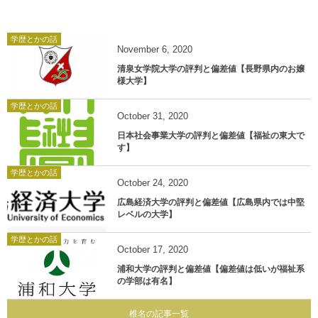
学歴とかの話
November
6
,
2020
清泉女学院大学の評判と偏差値【長野県内のお嬢
様大学】
学歴とかの話
October
31
,
2020
日本社会事業大学の評判と偏差値【福祉の東大で
す】
学歴とかの話
October
24
,
2020
広島経済大学の評判と偏差値【広島県内では中堅
レベルの大学】
学歴とかの話
October
17
,
2020
浦和大学の評判と偏差値【偏差値は低いが福祉系
の学部は有名】
椎名の記事一覧