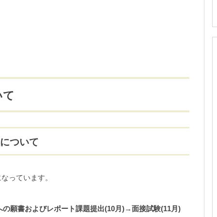
いて
程について
になっています。
の願書およびレポート課題提出(10月)→面接試験(11月)