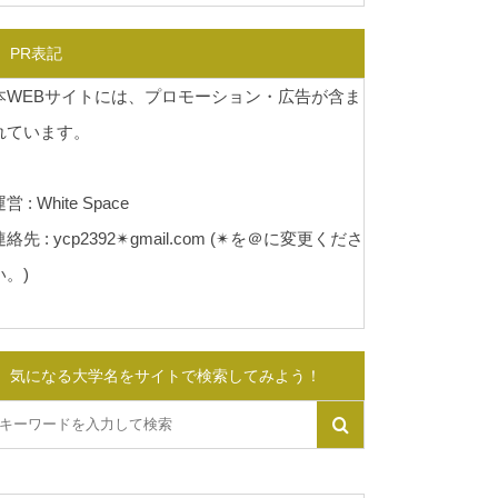
PR表記
本WEBサイトには、プロモーション・広告が含ま
れています。
営 : White Space
連絡先 : ycp2392✴︎gmail.com (✴︎を＠に変更くださ
い。)
気になる大学名をサイトで検索してみよう！