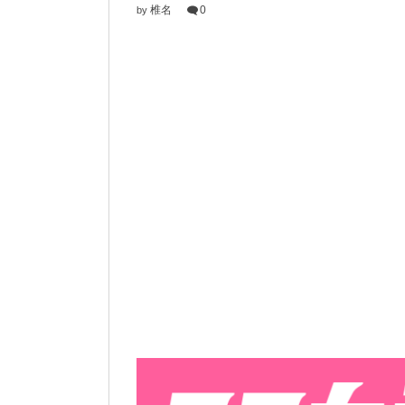
椎名
0
by