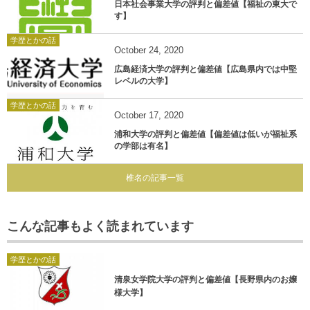
日本社会事業大学の評判と偏差値【福祉の東大で
す】
学歴とかの話
October
24
,
2020
広島経済大学の評判と偏差値【広島県内では中堅
レベルの大学】
学歴とかの話
October
17
,
2020
浦和大学の評判と偏差値【偏差値は低いが福祉系
の学部は有名】
椎名の記事一覧
こんな記事もよく読まれています
学歴とかの話
清泉女学院大学の評判と偏差値【長野県内のお嬢
様大学】