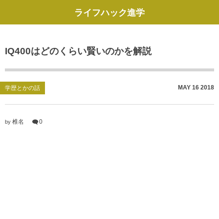
ライフハック進学
IQ400はどのくらい賢いのかを解説
MAY
16
2018
学歴とかの話
椎名
0
by