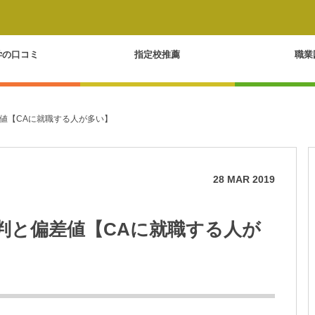
学の口コミ
指定校推薦
職業
値【CAに就職する人が多い】
28
MAR
2019
判と偏差値【CAに就職する人が