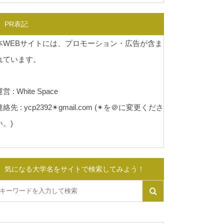
PR表記
本WEBサイトには、プロモーション・広告が含ま
れています。
営 : White Space
連絡先 : ycp2392✴︎gmail.com (✴︎を＠に変更くださ
い。)
気になる大学名をサイトで検索してみよう！