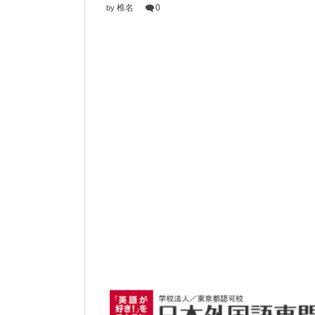
椎名
0
by