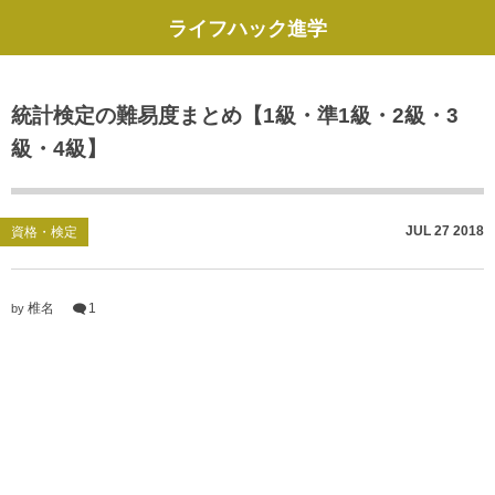
ライフハック進学
統計検定の難易度まとめ【1級・準1級・2級・3
級・4級】
JUL
27
2018
資格・検定
椎名
1
by