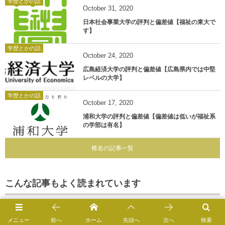
学歴とかの話
October
31
,
2020
日本社会事業大学の評判と偏差値【福祉の東大で
す】
学歴とかの話
October
24
,
2020
広島経済大学の評判と偏差値【広島県内では中堅
レベルの大学】
学歴とかの話
October
17
,
2020
浦和大学の評判と偏差値【偏差値は低いが福祉系
の学部は有名】
椎名の記事一覧
こんな記事もよく読まれています
学歴とかの話
メニュー
前へ
ホーム
先頭へ
次へ
検索
清泉女学院大学の評判と偏差値【長野県内のお嬢