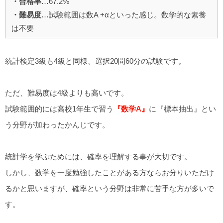
・合格率
…67.2%
・難易度
…試験範囲は数A +αといった感じ。数学的な素養
は不要
統計検定3級も4級と同様、選択20問60分の試験です。
ただ、難易度は4級よりも高いです。
試験範囲的には高校1年生で習う
『数学A』
に『標本抽出』とい
う分野が加わったかんじです。
統計学を学ぶためには、確率を理解する事が大切です。
しかし、数学を一度勉強したことがある方ならお分りいただけ
るかと思いますが、確率という分野は非常に苦手な方が多いで
す。