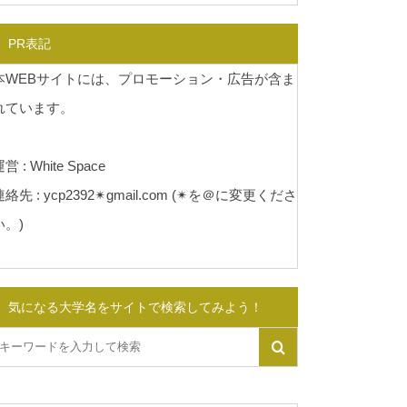
PR表記
本WEBサイトには、プロモーション・広告が含ま
れています。
営 : White Space
連絡先 : ycp2392✴︎gmail.com (✴︎を＠に変更くださ
い。)
気になる大学名をサイトで検索してみよう！