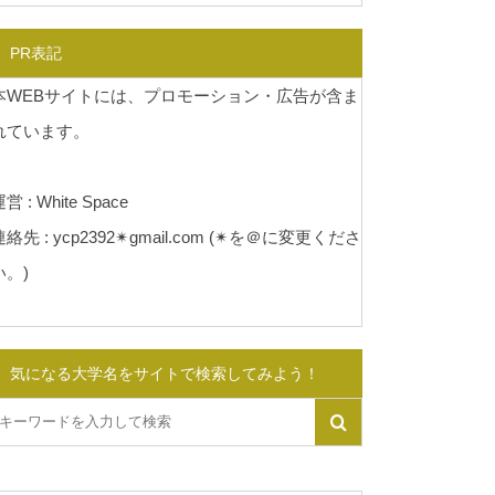
PR表記
本WEBサイトには、プロモーション・広告が含ま
れています。
営 : White Space
連絡先 : ycp2392✴︎gmail.com (✴︎を＠に変更くださ
い。)
気になる大学名をサイトで検索してみよう！