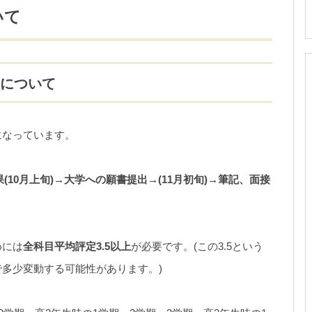
いて
程について
になっています。
(10月上旬)→大学への願書提出→(11月初旬)→筆記、面接
めには
全科目平均評定3.5以上
が必要です。(この3.5という
多少変動する可能性があります。)