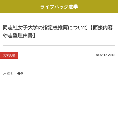
ライフハック進学
同志社女子大学の指定校推薦について【面接内容
や志望理由書】
NOV
12
2018
大学受験
椎名
0
by