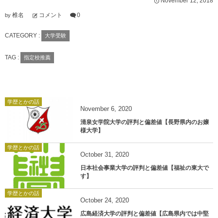
November
12
,
2018
椎名
コメント
0
by
CATEGORY :
大学受験
TAG :
指定校推薦
学歴とかの話
November
6
,
2020
清泉女学院大学の評判と偏差値【長野県内のお嬢
様大学】
学歴とかの話
October
31
,
2020
日本社会事業大学の評判と偏差値【福祉の東大で
す】
学歴とかの話
October
24
,
2020
広島経済大学の評判と偏差値【広島県内では中堅