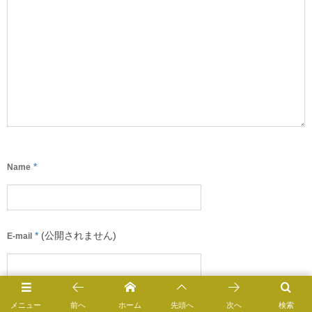
*
Name
*
(公開されません)
E-mail
URL
メニュー
前へ
ホーム
先頭へ
次へ
検索