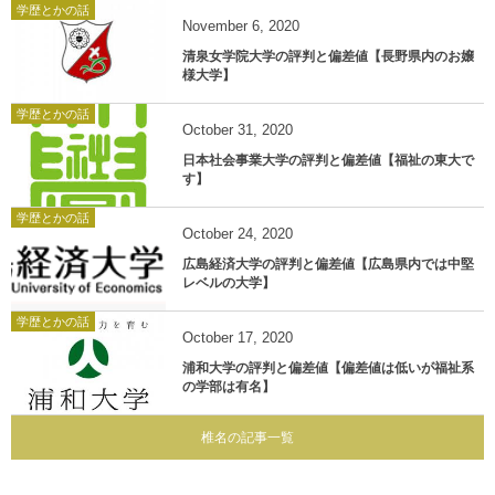
学歴とかの話
November
6
,
2020
清泉女学院大学の評判と偏差値【長野県内のお嬢
様大学】
学歴とかの話
October
31
,
2020
日本社会事業大学の評判と偏差値【福祉の東大で
す】
学歴とかの話
October
24
,
2020
広島経済大学の評判と偏差値【広島県内では中堅
レベルの大学】
学歴とかの話
October
17
,
2020
浦和大学の評判と偏差値【偏差値は低いが福祉系
の学部は有名】
椎名の記事一覧