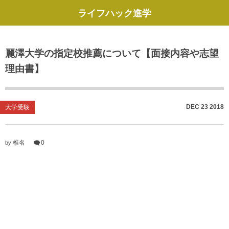
ライフハック進学
麗澤大学の指定校推薦について【面接内容や志望
理由書】
DEC
23
2018
大学受験
椎名
0
by