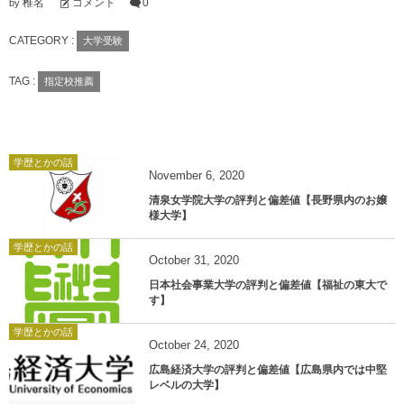
椎名
コメント
0
by
CATEGORY :
大学受験
TAG :
指定校推薦
学歴とかの話
November
6
,
2020
清泉女学院大学の評判と偏差値【長野県内のお嬢
様大学】
学歴とかの話
October
31
,
2020
日本社会事業大学の評判と偏差値【福祉の東大で
す】
学歴とかの話
October
24
,
2020
広島経済大学の評判と偏差値【広島県内では中堅
レベルの大学】