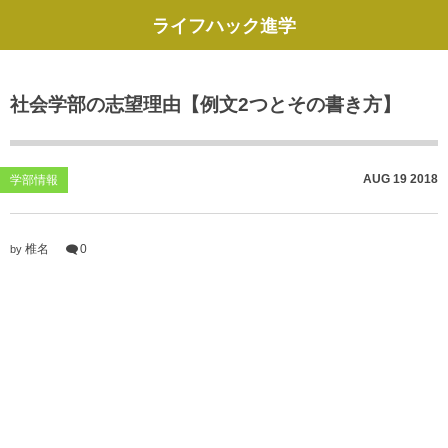
ライフハック進学
社会学部の志望理由【例文2つとその書き方】
AUG
19
2018
学部情報
椎名
0
by