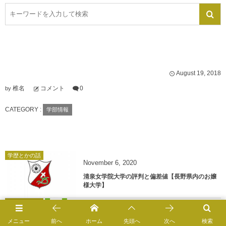
August
19
,
2018
椎名
コメント
0
by
CATEGORY :
学部情報
学歴とかの話
November
6
,
2020
清泉女学院大学の評判と偏差値【長野県内のお嬢
様大学】
学歴とかの話
October
31
,
2020
メニュー
前へ
ホーム
先頭へ
次へ
検索
日本社会事業大学の評判と偏差値【福祉の東大で