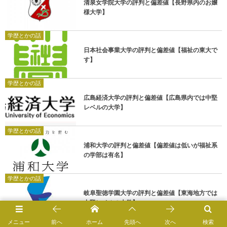
清泉女学院大学の評判と偏差値【長野県内のお嬢
様大学】
学歴とかの話
日本社会事業大学の評判と偏差値【福祉の東大で
す】
学歴とかの話
広島経済大学の評判と偏差値【広島県内では中堅
レベルの大学】
学歴とかの話
浦和大学の評判と偏差値【偏差値は低いが福祉系
の学部は有名】
学歴とかの話
岐阜聖徳学園大学の評判と偏差値【東海地方では
中堅レベルの大学】
メニュー
前へ
ホーム
先頭へ
次へ
検索
学歴とかの話