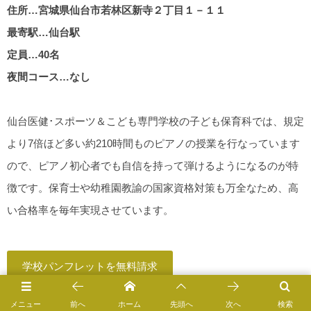
住所…宮城県仙台市若林区新寺２丁目１－１１
最寄駅…仙台駅
定員…40名
夜間コース…なし
仙台医健･スポーツ＆こども専門学校の子ども保育科では、規定
より7倍ほど多い約210時間ものピアノの授業を行なっています
ので、ピアノ初心者でも自信を持って弾けるようになるのが特
徴です。保育士や幼稚園教諭の国家資格対策も万全なため、高
い合格率を毎年実現させています。
学校パンフレットを無料請求
メニュー
前へ
ホーム
先頭へ
次へ
検索