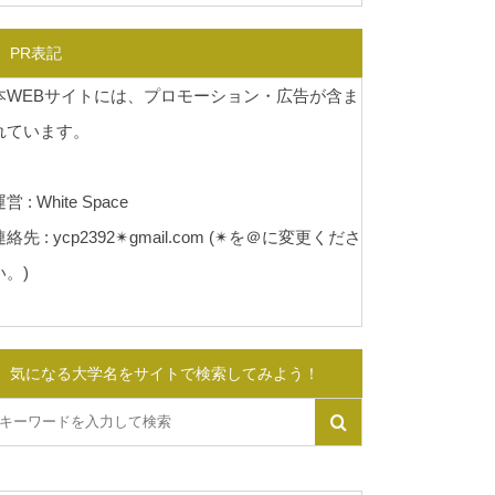
PR表記
本WEBサイトには、プロモーション・広告が含ま
れています。
営 : White Space
連絡先 : ycp2392✴︎gmail.com (✴︎を＠に変更くださ
い。)
気になる大学名をサイトで検索してみよう！