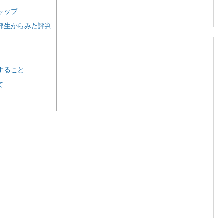
ャップ
部生からみた評判
すること
て