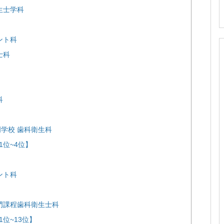
生士学科
ント科
士科
科
学校 歯科衛生科
位~4位】
ント科
門課程歯科衛生士科
位~13位】