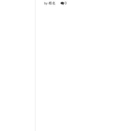
椎名
0
by