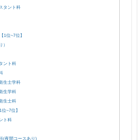
シスタント科
1位~7位】
り）
タント科
科
科衛生士学科
衛生学科
衛生士科
位~7位】
ント科
科(夜間コースあり)