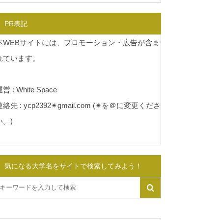
PR表記
本WEBサイトには、プロモーション・広告が含ま
れています。
営 : White Space
連絡先 : ycp2392✴︎gmail.com (✴︎を＠に変更くださ
い。)
気になる大学名をサイトで検索してみよう！