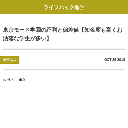
ライフハック進学
東京モード学園の評判と偏差値【知名度も高くお
洒落な学生が多い】
OCT
25
2018
専門学校
椎名
0
by