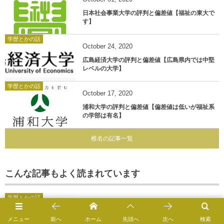
日本社会事業大学の評判と偏差値【福祉の東大で
す】
学歴とかの話
October
24
,
2020
広島経済大学の評判と偏差値【広島県内では中堅
レベルの大学】
学歴とかの話
October
17
,
2020
浦和大学の評判と偏差値【偏差値は低いが福祉系
の学部は有名】
椎名の記事一覧
こんな記事もよく読まれています
学歴とかの話
清泉女学院大学の評判と偏差値【長野県内のお嬢
メニュー
前へ
ホーム
先頭へ
次へ
検索
様大学】