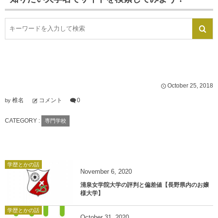
October
25
,
2018
椎名
コメント
0
by
CATEGORY :
専門学校
学歴とかの話
November
6
,
2020
清泉女学院大学の評判と偏差値【長野県内のお嬢
様大学】
学歴とかの話
October
31
,
2020