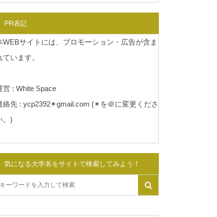
PR表記
本WEBサイトには、プロモーション・広告が含ま
れています。
営 : White Space
連絡先 : ycp2392✴︎gmail.com (✴︎を＠に変更くださ
い。)
気になる大学名をサイトで検索してみよう！