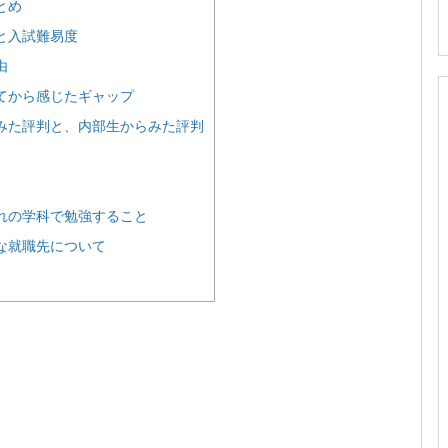
とめ
と入試難易度
由
てから感じたギャップ
みた評判と、内部生からみた評判
れの学科で勉強すること
な就職先について