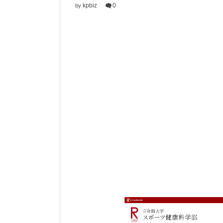
kpbiz
0
by