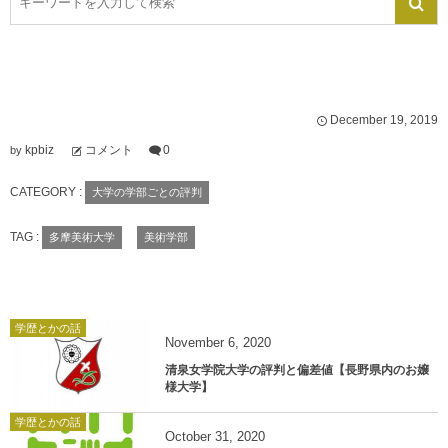
December
19
,
2019
kpbiz
コメント
0
by
CATEGORY :
大学の学部ごとの評判
TAG :
多摩美術大学
美術学部
学歴とかの話
November
6
,
2020
清泉女学院大学の評判と偏差値【長野県内のお嬢
様大学】
学歴とかの話
October
31
,
2020