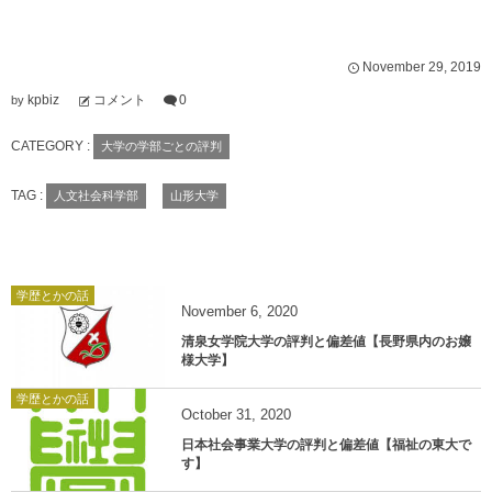
November
29
,
2019
kpbiz
コメント
0
by
CATEGORY :
大学の学部ごとの評判
TAG :
人文社会科学部
山形大学
学歴とかの話
November
6
,
2020
清泉女学院大学の評判と偏差値【長野県内のお嬢
様大学】
学歴とかの話
October
31
,
2020
日本社会事業大学の評判と偏差値【福祉の東大で
す】