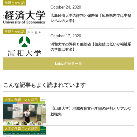
学歴とかの話
October
24
,
2020
広島経済大学の評判と偏差値【広島県内では中堅
レベルの大学】
学歴とかの話
October
17
,
2020
浦和大学の評判と偏差値【偏差値は低いが福祉系
の学部は有名】
kpbizの記事一覧
こんな記事もよく読まれています
大学の学部ごとの評判
【山形大学】地域教育文化学部の評判とリアルな
就職先
大学の学部ごとの評判