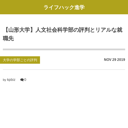
ライフハック進学
【山形大学】人文社会科学部の評判とリアルな就
職先
NOV
29
2019
大学の学部ごとの評判
kpbiz
0
by