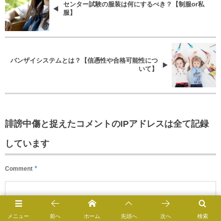
センター試験の服装は何にするべき？【制服or私
服】
バンザイシステムとは？【信憑性や合格可能性につ
いて】
誹謗中傷と捉えたコメントのIPアドレスは全て記録
しています
*
Comment
メニュー
前へ
ホーム
先頭へ
次へ
検索