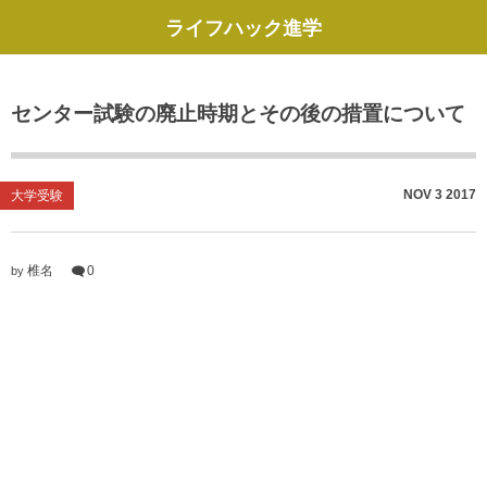
ライフハック進学
センター試験の廃止時期とその後の措置について
NOV
3
2017
大学受験
椎名
0
by