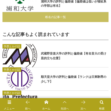
浦和大学の評判と偏差値【偏差値は低いが福祉系
の学部は有名】
椎名の記事一覧
こんな記事もよく読まれています
学歴とかの話
武蔵野音楽大学の評判と偏差値【有名音大の受け
皿的立ち位置】
学歴とかの話
順天堂大学の評判と偏差値【ランクは日東駒専の
少し下】
学歴とかの話
秋田県立大学の評判と【学費は4年間で250万円】
メニュー
前へ
ホーム
先頭へ
次へ
検索