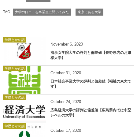
TAG :
大学の口コミを卒業生に聞いてみた
東京にある大学
学歴とかの話
November
6
,
2020
清泉女学院大学の評判と偏差値【長野県内のお嬢
様大学】
学歴とかの話
October
31
,
2020
日本社会事業大学の評判と偏差値【福祉の東大で
す】
学歴とかの話
October
24
,
2020
広島経済大学の評判と偏差値【広島県内では中堅
レベルの大学】
学歴とかの話
October
17
,
2020