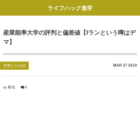
ライフハック進学
産業能率大学の評判と偏差値【fランという噂はデ
マ】
MAR
27
2019
学歴とかの話
椎名
0
by