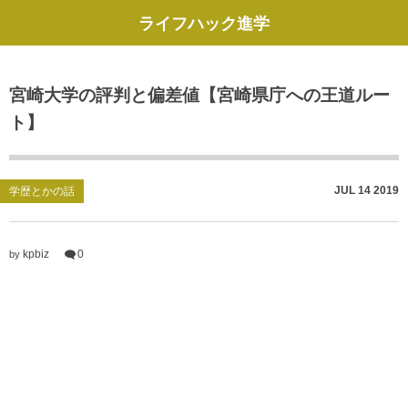
ライフハック進学
宮崎大学の評判と偏差値【宮崎県庁への王道ルー
ト】
JUL
14
2019
学歴とかの話
kpbiz
0
by