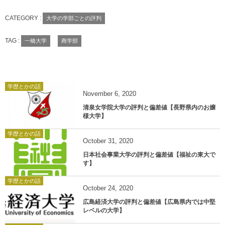
CATEGORY :
大学の学部ごとの評判
TAG :
一橋大学
商学部
学歴とかの話
November
6
,
2020
清泉女学院大学の評判と偏差値【長野県内のお嬢
様大学】
学歴とかの話
October
31
,
2020
日本社会事業大学の評判と偏差値【福祉の東大で
す】
学歴とかの話
October
24
,
2020
広島経済大学の評判と偏差値【広島県内では中堅
レベルの大学】