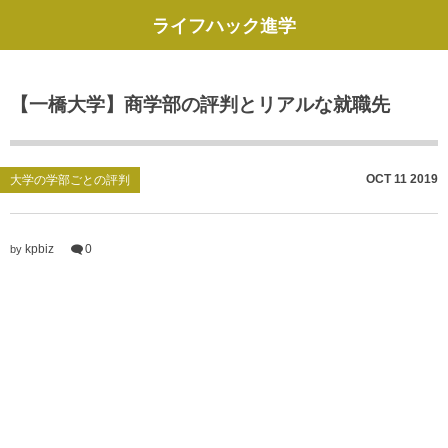
ライフハック進学
【一橋大学】商学部の評判とリアルな就職先
OCT
11
2019
大学の学部ごとの評判
kpbiz
0
by