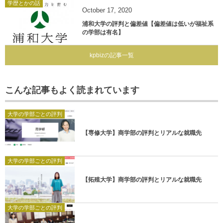
学歴とかの話
October
17
,
2020
浦和大学の評判と偏差値【偏差値は低いが福祉系
の学部は有名】
kpbizの記事一覧
こんな記事もよく読まれています
大学の学部ごとの評判
【専修大学】商学部の評判とリアルな就職先
大学の学部ごとの評判
【拓殖大学】商学部の評判とリアルな就職先
大学の学部ごとの評判