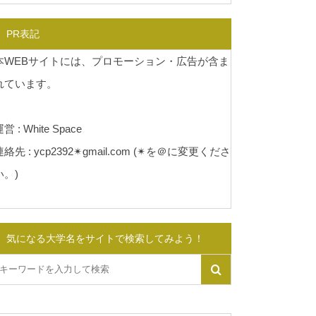
PR表記
本WEBサイトには、プロモーション・広告が含ま
れています。
営 : White Space
連絡先 : ycp2392✴︎gmail.com (✴︎を＠に変更くださ
い。)
気になる大学名をサイトで検索してみよう！