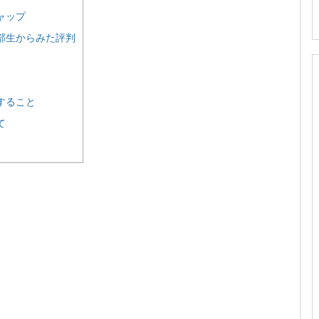
ャップ
部生からみた評判
すること
て