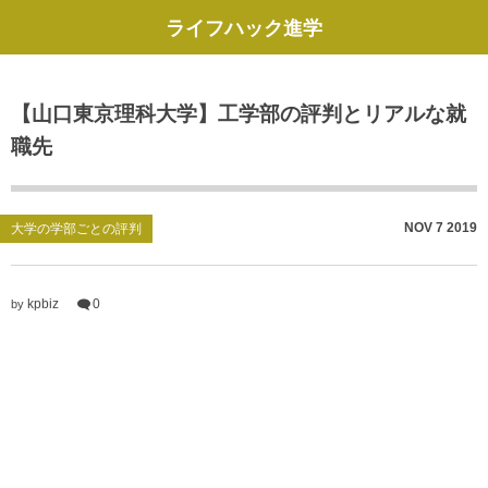
ライフハック進学
【山口東京理科大学】工学部の評判とリアルな就
職先
NOV
7
2019
大学の学部ごとの評判
kpbiz
0
by