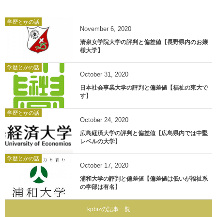
学歴とかの話
November
6
,
2020
清泉女学院大学の評判と偏差値【長野県内のお嬢
様大学】
学歴とかの話
October
31
,
2020
日本社会事業大学の評判と偏差値【福祉の東大で
す】
学歴とかの話
October
24
,
2020
広島経済大学の評判と偏差値【広島県内では中堅
レベルの大学】
学歴とかの話
October
17
,
2020
浦和大学の評判と偏差値【偏差値は低いが福祉系
の学部は有名】
kpbizの記事一覧