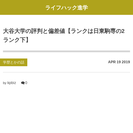
ライフハック進学
大谷大学の評判と偏差値【ランクは日東駒専の2
ランク下】
APR
19
2019
学歴とかの話
kpbiz
0
by