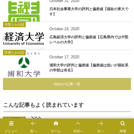
October
31
,
2020
日本社会事業大学の評判と偏差値【福祉の東大で
す】
学歴とかの話
October
24
,
2020
広島経済大学の評判と偏差値【広島県内では中堅
レベルの大学】
学歴とかの話
October
17
,
2020
浦和大学の評判と偏差値【偏差値は低いが福祉系
の学部は有名】
kpbizの記事一覧
こんな記事もよく読まれています
学歴とかの話
武蔵野音楽大学の評判と偏差値【有名音大の受け
メニュー
前へ
ホーム
先頭へ
次へ
検索
皿的立ち位置】