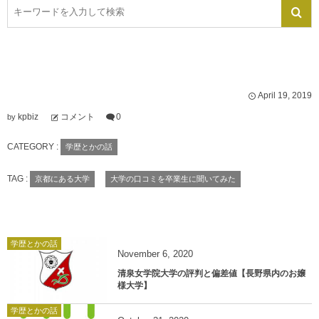
April
19
,
2019
kpbiz
コメント
0
by
CATEGORY :
学歴とかの話
TAG :
京都にある大学
大学の口コミを卒業生に聞いてみた
学歴とかの話
November
6
,
2020
清泉女学院大学の評判と偏差値【長野県内のお嬢
様大学】
学歴とかの話