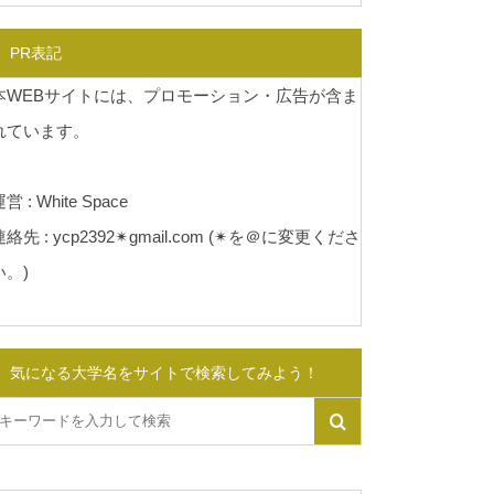
PR表記
本WEBサイトには、プロモーション・広告が含ま
れています。
営 : White Space
連絡先 : ycp2392✴︎gmail.com (✴︎を＠に変更くださ
い。)
気になる大学名をサイトで検索してみよう！