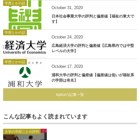
学歴とかの話
October
31
,
2020
日本社会事業大学の評判と偏差値【福祉の東大で
す】
学歴とかの話
October
24
,
2020
広島経済大学の評判と偏差値【広島県内では中堅
レベルの大学】
学歴とかの話
October
17
,
2020
浦和大学の評判と偏差値【偏差値は低いが福祉系
の学部は有名】
kpbizの記事一覧
こんな記事もよく読まれています
大学の学部ごとの評判