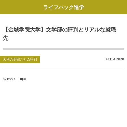
ライフハック進学
【金城学院大学】文学部の評判とリアルな就職
先
FEB
4
2020
大学の学部ごとの評判
kpbiz
0
by