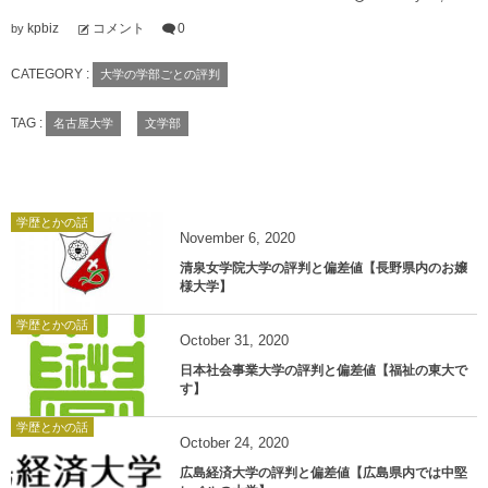
kpbiz
コメント
0
by
CATEGORY :
大学の学部ごとの評判
TAG :
名古屋大学
文学部
学歴とかの話
November
6
,
2020
清泉女学院大学の評判と偏差値【長野県内のお嬢
様大学】
学歴とかの話
October
31
,
2020
日本社会事業大学の評判と偏差値【福祉の東大で
す】
学歴とかの話
October
24
,
2020
広島経済大学の評判と偏差値【広島県内では中堅