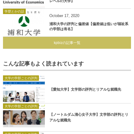
レベルの大学】
学歴とかの話
October
17
,
2020
浦和大学の評判と偏差値【偏差値は低いが福祉系
の学部は有名】
kpbizの記事一覧
こんな記事もよく読まれています
大学の学部ごとの評判
【愛知大学】文学部の評判とリアルな就職先
大学の学部ごとの評判
【ノートルダム清心女子大学】文学部の評判とリ
アルな就職先