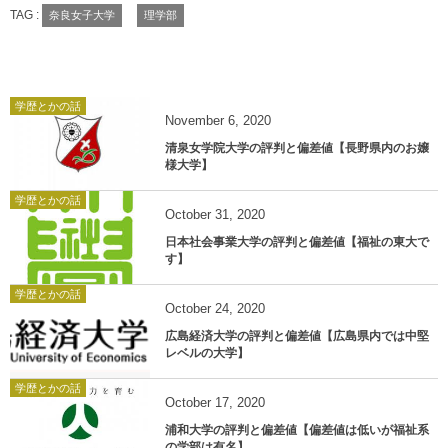
TAG :
奈良女子大学
理学部
学歴とかの話
November
6
,
2020
清泉女学院大学の評判と偏差値【長野県内のお嬢
様大学】
学歴とかの話
October
31
,
2020
日本社会事業大学の評判と偏差値【福祉の東大で
す】
学歴とかの話
October
24
,
2020
広島経済大学の評判と偏差値【広島県内では中堅
レベルの大学】
学歴とかの話
October
17
,
2020
浦和大学の評判と偏差値【偏差値は低いが福祉系
の学部は有名】