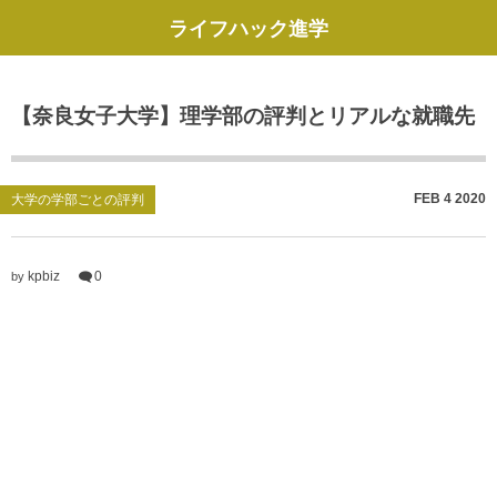
ライフハック進学
【奈良女子大学】理学部の評判とリアルな就職先
FEB
4
2020
大学の学部ごとの評判
kpbiz
0
by