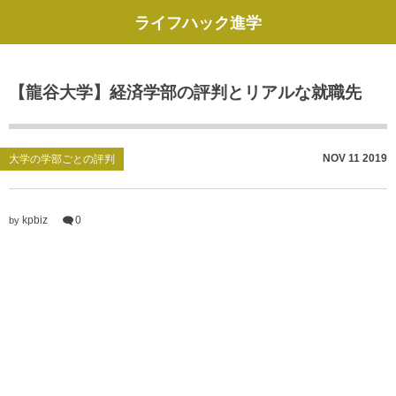
ライフハック進学
【龍谷大学】経済学部の評判とリアルな就職先
NOV
11
2019
大学の学部ごとの評判
kpbiz
0
by