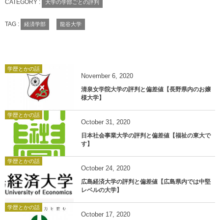
CATEGORY :
大学の学部ごとの評判
TAG :
経済学部
龍谷大学
学歴とかの話
November
6
,
2020
清泉女学院大学の評判と偏差値【長野県内のお嬢
様大学】
学歴とかの話
October
31
,
2020
日本社会事業大学の評判と偏差値【福祉の東大で
す】
学歴とかの話
October
24
,
2020
広島経済大学の評判と偏差値【広島県内では中堅
レベルの大学】
学歴とかの話
October
17
,
2020