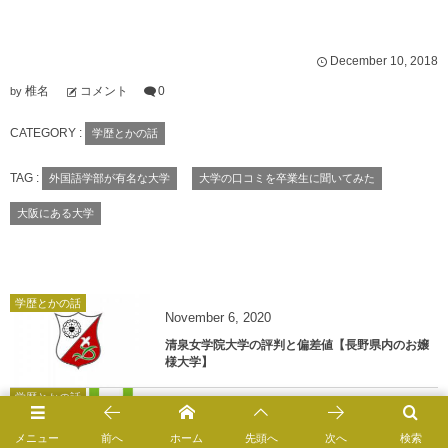
December
10
,
2018
椎名
コメント
0
by
CATEGORY :
学歴とかの話
TAG :
外国語学部が有名な大学
大学の口コミを卒業生に聞いてみた
大阪にある大学
学歴とかの話
November
6
,
2020
清泉女学院大学の評判と偏差値【長野県内のお嬢
様大学】
学歴とかの話
October
31
,
2020
メニュー
前へ
ホーム
先頭へ
次へ
検索
日本社会事業大学の評判と偏差値【福祉の東大で