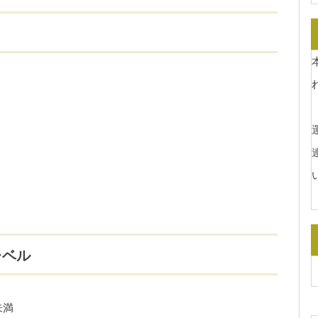
運
レベル
未満