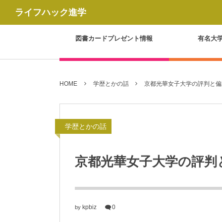
ライフハック進学
図書カードプレゼント情報
有名大
HOME
学歴とかの話
京都光華女子大学の評判と偏
学歴とかの話
京都光華女子大学の評判
kpbiz
0
by