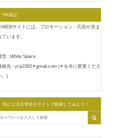
PR表記
本WEBサイトには、プロモーション・広告が含ま
れています。
営 : White Space
連絡先 : ycp2392✴︎gmail.com (✴︎を＠に変更くださ
い。)
気になる大学名をサイトで検索してみよう！