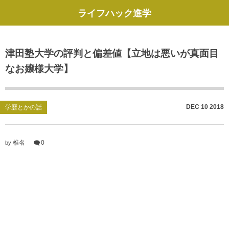
ライフハック進学
津田塾大学の評判と偏差値【立地は悪いが真面目
なお嬢様大学】
DEC
10
2018
学歴とかの話
椎名
0
by