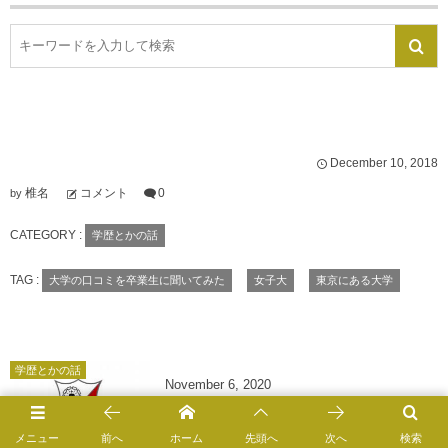
December
10
,
2018
椎名
コメント
0
by
CATEGORY :
学歴とかの話
TAG :
大学の口コミを卒業生に聞いてみた
女子大
東京にある大学
学歴とかの話
November
6
,
2020
清泉女学院大学の評判と偏差値【長野県内のお嬢
様大学】
メニュー
前へ
ホーム
先頭へ
次へ
検索